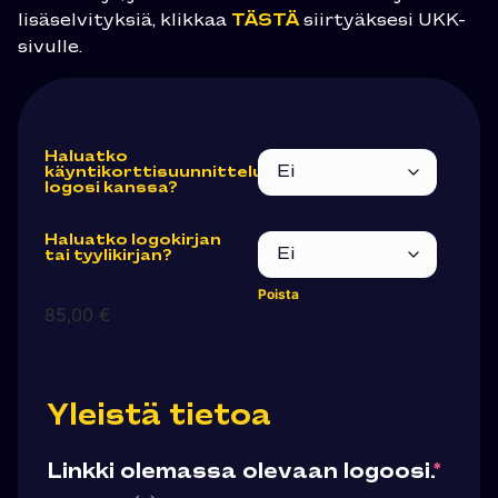
lisäselvityksiä, klikkaa
TÄSTÄ
siirtyäksesi UKK-
sivulle.
Haluatko
käyntikorttisuunnittelun
logosi kanssa?
Haluatko logokirjan
tai tyylikirjan?
Poista
85,00
€
Yleistä tietoa
Linkki olemassa olevaan logoosi.
*