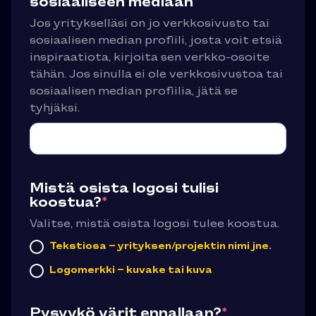
sosiaaliseen mediaan
Jos yritykselläsi on jo verkkosivusto tai
sosiaalisen median profiili, josta voit etsiä
inspiraatiota, kirjoita sen verkko-osoite
tähän. Jos sinulla ei ole verkkosivustoa tai
sosiaalisen median profiilia, jätä se
tyhjäksi.
Mistä osista logosi tulisi
koostua?
*
Valitse, mistä osista logosi tulee koostua.
Tekstiosa – yrityksen/projektin nimi jne.
Logomerkki – kuvake tai kuva
Pysyykö värit ennallaan?
*