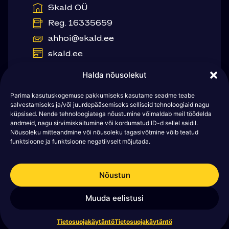
Skald OÜ
Reg. 16335659
ahhoi@skald.ee
skald.ee
Valikko
Halda nõusolekut
Kotisivu
Parima kasutuskogemuse pakkumiseks kasutame seadme teabe
Tilaa logo
salvestamiseks ja/või juurdepääsemiseks selliseid tehnoloogiaid nagu
UKK
küpsised. Nende tehnoloogiatega nõustumine võimaldab meil töödelda
andmeid, nagu sirvimiskäitumine või kordumatud ID-d sellel saidil.
Ota yhteyttä
Nõusoleku mitteandmine või nõusoleku tagasivõtmine võib teatud
Oikeudelliset tiedot
funktsioone ja funktsioone negatiivselt mõjutada.
Myyntiehdot
Tietosuojakäytäntö
Nõustun
Käyttöehdot
Muuda eelistusi
Tietosuojakäytäntö
Tietosuojakäytäntö