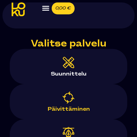
0,00
€
Muut suunnittelutyöt
Valitse palvelu
UKK
Suunnittelu
Ota yhteyttä
Blogi
Päivittäminen
FIN