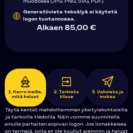
muodossa (JPG, PNG, SVG, PDF).
Generatiivista tekoälyä ei käytetä
logon tuotannossa.
Alkaen
85,00
€
1. Kerro meille,
2. Tarkista
3. Vahvista ja
mitä haluat
tilaus
maksa
Täytä kentät mahdollisimman yksityiskohtaisilla
ja tarkoilla tiedoilla. Näin voimme suunnitella
sinulle parhaiten sopivan logon. Jos lomakkeissa
on termejä, joita et ole kuullut aiemmin ja haluat