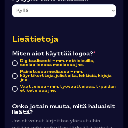
Lisätietoja
Miten aiot käyttää logoa?
*
Digitaalisesti – mm. nettisivuilla,
sosiaalisessa mediassa jne.
Painetussa mediassa – mm.
käyntikortteja, julisteita, lehtisiä, kirjoja
jne.
Vaatteissa - mm. työvaatteissa, t-paidan
etiketeissä jne.
Onko jotain muuta, mitä haluaisit
lisätä?
Jos et voinut kirjoittaa yläruutuihin
mitään, mikä vaikuttaa tärkeältä, kirjoita