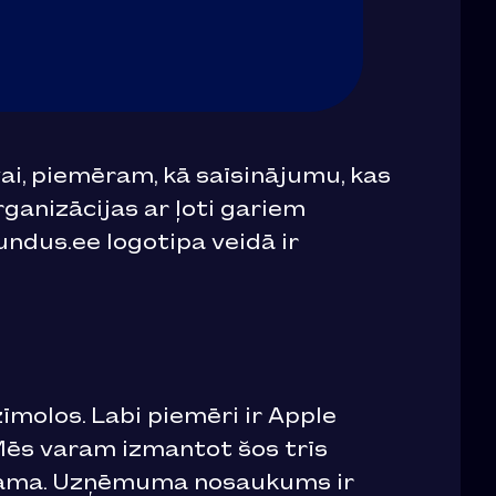
i, piemēram, kā saīsinājumu, kas
ganizācijas ar ļoti gariem
ndus.ee logotipa veidā ir
zīmolos. Labi piemēri ir Apple
 Mēs varam izmantot šos trīs
edzama. Uzņēmuma nosaukums ir