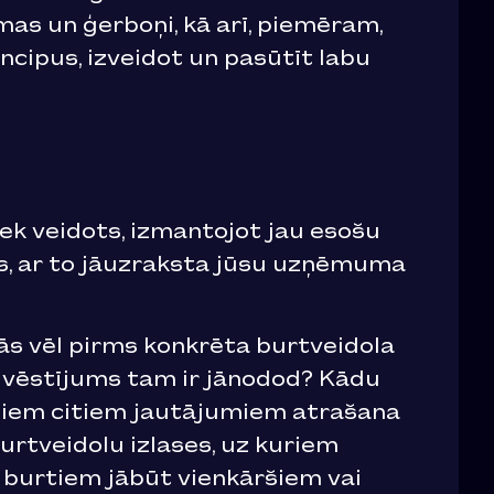
ēmas un ģerboņi, kā arī, piemēram,
ncipus, izveidot un pasūtīt labu
iek veidots, izmantojot jau esošu
ts, ar to jāuzraksta jūsu uzņēmuma
ļās vēl pirms konkrēta burtveidola
 vēstījums tam ir jānodod? Kādu
dziem citiem jautājumiem atrašana
urtveidolu izlases, uz kuriem
ai burtiem jābūt vienkāršiem vai