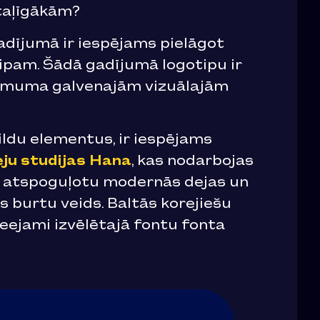
otaļīgākām?
adījumā ir iespējams pielāgot
tipam. Šādā gadījumā logotipu ir
zņēmuma galvenajām vizuālajām
ildu elementus, ir iespējams
eju studijas Hana
, kas nodarbojas
as atspoguļotu modernās dejas un
s burtu veids. Baltās korejiešu
pieejami izvēlētajā fontu fonta