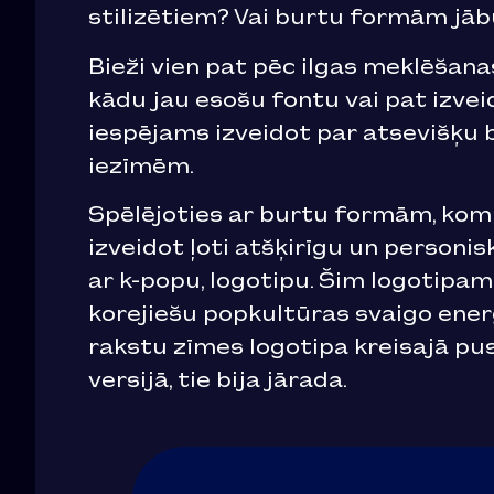
stilizētiem? Vai burtu formām jā
Bieži vien pat pēc ilgas meklēšan
kādu jau esošu fontu vai pat izvei
iespējams izveidot par atsevišķu 
iezīmēm.
Spēlējoties ar burtu formām, komb
izveidot ļoti atšķirīgu un personi
ar k-popu, logotipu. Šim logotipa
korejiešu popkultūras svaigo enerģ
rakstu zīmes logotipa kreisajā pusē
versijā, tie bija jārada.