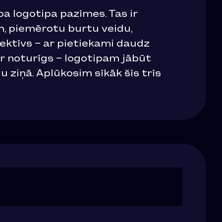
ba logotipa pazīmes. Tas ir
, piemērotu burtu veidu,
ktīvs – ar pietiekami daudz
r noturīgs – logotipam jābūt
ziņā. Aplūkosim sīkāk šīs trīs