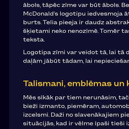
ābols, tāpēc zīme var būt ābols. B
McDonald’s logotipu iedvesmoja ā
burts. Telia pieeja ir daudz abstr
šķietami neko nenozīmē. Tomēr tas 
teksta.
Logotipa zīmi var veidot tā, lai tā
daļām jābūt tādam, lai nepiecieša
Talismani, emblēmas un 
Mēs sīkāk par tiem nerunāsim, taču 
bieži izmanto, piemēram, automobi
izcelsmi. Daži no slavenākajiem pi
situācijās, kad ir vēlme īpaši tie