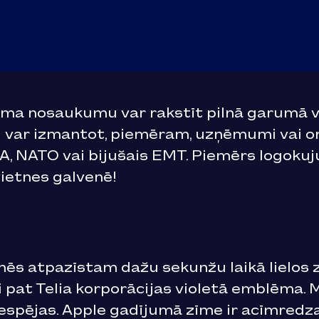
a nosaukumu var rakstīt pilnā garumā va
u var izmantot, piemēram, uzņēmumi vai or
, NATO vai bijušais EMT. Piemērs logokuju
ietnes galvenē!
 mēs atpazīstam dažu sekunžu laikā lielos 
i pat Telia korporācijas violetā emblēma.
 iespējas. Apple gadījumā zīme ir acīmr