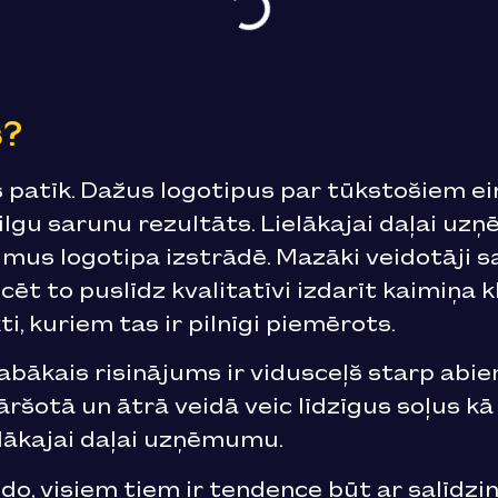
s?
patīk. Dažus logotipus par tūkstošiem eiro
ilgu sarunu rezultāts. Lielākajai daļai u
jumus logotipa izstrādē. Mazāki veidotāji s
cēt to puslīdz kvalitatīvi izdarīt kaimiņa 
i, kuriem tas ir pilnīgi piemērots.
abākais risinājums ir vidusceļš starp abie
āršotā un ātrā veidā veic līdzīgus soļus kā
elākajai daļai uzņēmumu.
ido, visiem tiem ir tendence būt ar salīdz