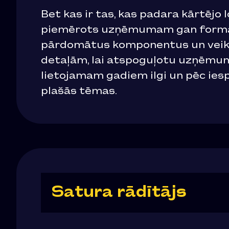
Bet kas ir tas, kas padara kārtējo 
piemērots uzņēmumam gan formas,
pārdomātus komponentus un veiksm
detaļām, lai atspoguļotu uzņēmuma
lietojamam gadiem ilgi un pēc ies
plašās tēmas.
Satura rādītājs