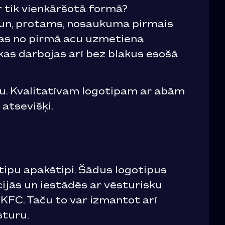
r tik vienkāršotā formā?
 un, protams, nosaukuma pirmais
 kas no pirmā acu uzmetiena
kas darbojas arī bez blakus esošā
kstu. Kvalitatīvam logotipam ar abām
atsevišķi.
gotipu apakštipi. Šādus logotipus
ijās un iestādēs ar vēsturisku
 KFC. Taču to var izmantot arī
sturu.