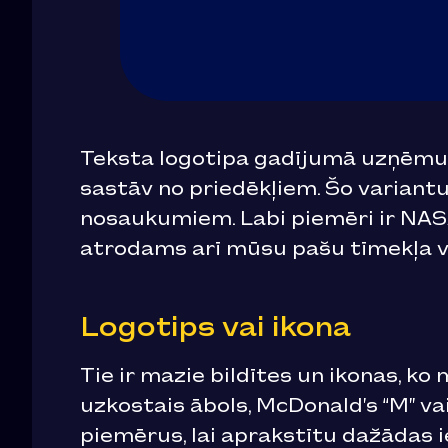
Teksta logotipa gadījumā uzņēmum
sastāv no priedēkļiem. Šo variant
nosaukumiem. Labi piemēri ir NASA
atrodams arī mūsu pašu tīmekļa v
Logotips vai ikona
Tie ir mazie bildītes un ikonas, ko
uzkostais ābols, McDonald’s “M” va
piemērus, lai aprakstītu dažādas