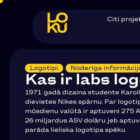
Citi proj
Logotipi
,
Noderīga informācij
Kas ir labs lo
1971. gadā dizaina studente Karolī
dievietes Nikes spārnu. Par logoti
mūsdienu valūtā ir aptuveni 275 AS
26 miljardus ASV dolāru jeb aptuve
parāda lieliska logotipa spēku.