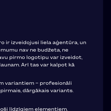
 ir izveidojusi liela aģentūra, un
zņēmumu nav ne budžeta, ne
avu pirmo logotipu var izveidot,
klaunam. Arī tas var kalpot kā
m variantiem – profesionāli
 pirmais, dārgākais variants.
inoši līdzīgiem elementiem.