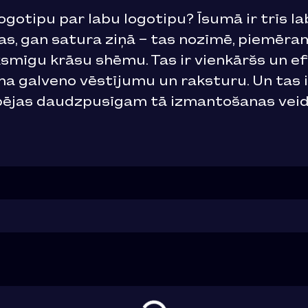
logotipu par labu logotipu? Īsumā ir trīs la
 gan satura ziņā – tas nozīmē, piemēram
īgu krāsu shēmu. Tas ir vienkāršs un efe
 galveno vēstījumu un raksturu. Un tas i
pējas daudzpusīgam tā izmantošanas veidu 