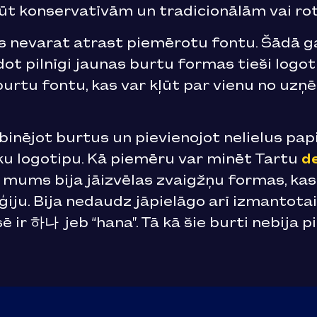
būt konservatīvām un tradicionālām vai r
as nevarat atrast piemērotu fontu. Šādā g
dot pilnīgi jaunas burtu formas tieši logo
burtu fontu, kas var kļūt par vienu no u
inējot burtus un pievienojot nelielus pap
sku logotipu. Kā piemēru var minēt Tartu
d
m mums bija jāizvēlas zvaigžņu formas, k
iju. Bija nedaudz jāpielāgo arī izmantotai
 ir 하나 jeb “hana”. Tā kā šie burti nebija 