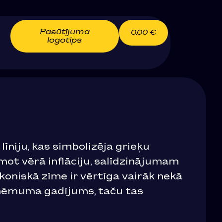
Pasūtījuma
0,00
€
logotips
īniju, kas simbolizēja grieķu
mot vērā inflāciju, salīdzinājumam
koniskā zīme ir vērtīga vairāk nekā
izņēmuma gadījums, taču tas