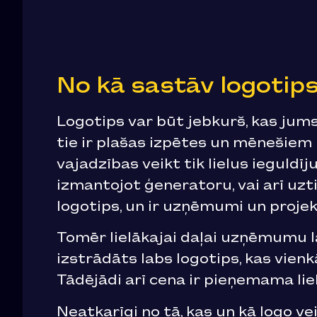
No kā sastāv logotip
Logotips var būt jebkurš, kas jums 
tie ir plašas izpētes un mēnešiem 
vajadzības veikt tik lielus ieguldī
izmantojot ģeneratoru, vai arī uzti
logotips, un ir uzņēmumi un projekt
Tomēr lielākajai daļai uzņēmumu l
izstrādāts labs logotips, kas vienk
Tādējādi arī cena ir pieņemama li
Neatkarīgi no tā, kas un kā logo ve