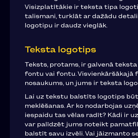
Visizplatītākie ir teksta tipa logo
talismani, turklāt ar dažādu detal
logotipu ir daudz vieglāk.
Teksta logotips
Teksts, protams, ir galvenā teksta 
fontu vai fontu. Visvienkāršākajā
nosaukums, un jums ir teksta logo
Lai uz tekstu balstīts logotips bū
meklēšanas. Ar ko nodarbojas uzņ
iespaidu tas vēlas radīt? Kādi i
var palīdzēt jums noteikt pamatfil
balstīt savu izvēli. Vai jāizmanto 