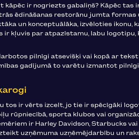
et kāpēc ir nogriezts gabaliņš? Kāpēc tas i
trās ēdināšanas restorānu jumta formas
aktāka un konceptuālāka, izvēloties ikonu,
ir kļuvis par atpazīstamu, labu logotipu, 
 darbotos pilnīgi atsevišķi vai kopā ar te
mības gadījumā to varētu izmantot pilnīgi 
karogi
tos ir vērts izcelt, jo tie ir spēcīgāki lo
ļu rūpniecībā, sporta klubos vai organizāc
emēriem ir Harley Davidson, Starbucks vai
ši izteikt uzņēmuma uzņēmējdarbību un rak