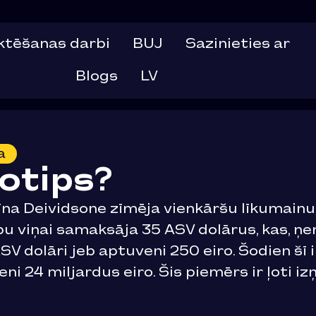
ektēšanas darbi
BUJ
Sazinieties ar
Blogs
LV
a
gotips?
na Deividsone zīmēja vienkāršu līkumainu l
pu viņai samaksāja 35 ASV dolārus, kas, ņe
V dolāri jeb aptuveni 250 eiro. Šodien šī i
ni 24 miljardus eiro. Šis piemērs ir ļoti 