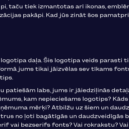
tipi, taču tiek izmantotas arī ikonas, embl
izācijas pakāpi. Kad jūs zināt šos pamatpri
logotipa daļa. Šis logotipa veids parasti t
 formā jums tikai jāizvēlas sev tīkams fon
tips.
tu patiešām labs, jums ir jāiedziļinās deta
ēmums, kam nepieciešams logotips? Kāds
r uzņēmuma mērķi? Atbilžu uz šiem un dau
trus no ļoti bagātīgās un daudzveidīgās b
serif vai bezserifs fonts? Vai rokrakstu? V